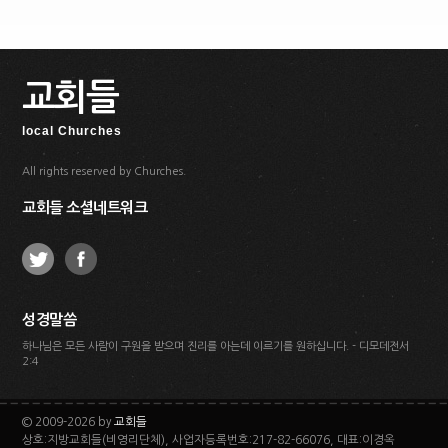
교회들
local Churches
All rights reserved by Churches.
교회들 소셜네트워크
성경말씀
하나님은 모든 사람이 구원을 받으며 진리를 아는데 이르기를 원하십니다. - 디모데전서
2:4
© 2009-2026 by
교회들
상호:지방교회들(비영리단체), 사업자등록번호:217-82-66076, 대표:이경옥